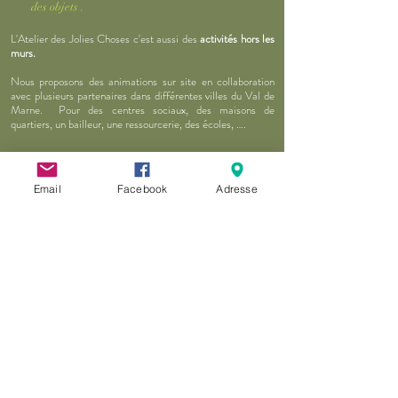
des objets .
L'Atelier des Jolies Choses c'est aussi d
es
activités hors les
murs.
Nous proposons des animations sur site en collaboration
avec plusieurs partenaires dans différentes villes du Val de
Marne. Pour des centres sociaux, des maisons de
quartiers, un bailleur, une ressourcerie, des écoles, ….
Email
Facebook
Adresse
Association "Atelier des Jolies Choses"
9, rue du Colonel Marchand - 94800 Villejuif - France
S'abonner à
Newsletter
Adhérer
Adhésion 2024
Partager
Partager