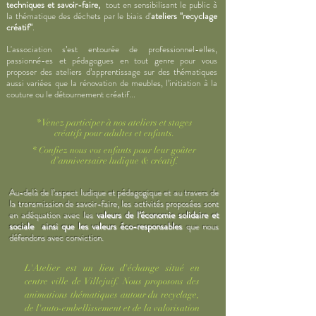
techniques et savoir-faire,
​tout en sensibilisant le public à
la thématique des déchets par le biais d'
ateliers "recyclage
créatif"
.
L'association s’est entourée de professionnel-elles,
passionné-es et pédagogues en tout genre pour vous
proposer des ateliers d’apprentissage sur des thématiques
aussi variées que la rénovation de meubles, l’initiation à la
couture ou le détournement créatif...
* Venez participer à nos ateliers et stages
créatifs pour adultes et enfants.
* Confiez nous vos enfants pour leur goûter
d’anniversaire ludique & créatif.
Au-delà de l’aspect ludique et pédagogique et au travers de
la transmission de savoir-faire, les activités proposées sont
en adéquation avec les
valeurs de l’économie solidaire et
sociale ainsi que les valeurs éco-responsables
que nous
défendons avec conviction.
L'Atelier est un lieu d'échange situé en
centre ville de Villejuif. Nous proposons des
animations thématiques autour du recyclage,
de l'auto-embellissement et de la valorisation