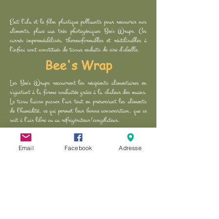
Exit l'alu et le film plastique polluants pour recouvrir nos
aliments, place aux très photogéniques Bee's Wraps. Ces
carrés imperméabilisés, thermoformables et réutilisables à
l'infini sont constitués de tissus enduits de cire d'abeille.
Bee's Wrap
Les Bee's Wraps recouvrent les récipients alimentaires en
s'ajustant à la forme souhaitée grâce à la chaleur des mains.
Le tissu laisse passer l'air tout en préservant les aliments
de l'humidité, ce qui permet leur bonne conservation, que ce
soit à l'air libre ou au réfrigérateur/congélateur.
Email
Facebook
Adresse
Association "Atelier des Jolies Choses"
9, rue du Colonel Marchand - 94800 Villejuif - France
S'abonner à
Newsletter