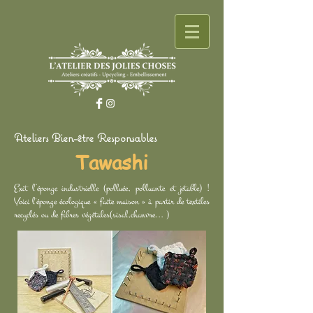
Ateliers Bien-être Responsables
Tawashi
Exit l’éponge industrielle (polluée, polluante et jetable) !
Voici l'éponge écologique « faite maison » à partir de textiles
recyclés ou de fibres végétales(sisal,chanvre... )